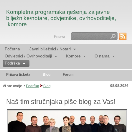
Kompletna programska rješenja za javne
bilježnike/notare, odvjetnike, ovrhovoditelje,
komore
Prijava
Traži
Početna
Javni bilježnici / Notari
Odvjetnici / Ovrhovoditelji
Komore
O nama
Podrška
Prijava ticketa
Blog
Forum
08.08.2026
Vi ste ovdje :
Podrška
Blog
Naš tim stručnjaka piše blog za Vas!