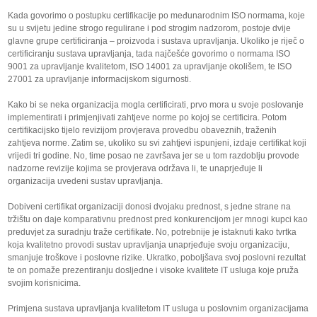
Kada govorimo o postupku certifikacije po međunarodnim ISO normama, koje
su u svijetu jedine strogo regulirane i pod strogim nadzorom, postoje dvije
glavne grupe certificiranja – proizvoda i sustava upravljanja. Ukoliko je riječ o
certificiranju sustava upravljanja, tada najčešće govorimo o normama ISO
9001 za upravljanje kvalitetom, ISO 14001 za upravljanje okolišem, te ISO
27001 za upravljanje informacijskom sigurnosti.
Kako bi se neka organizacija mogla certificirati, prvo mora u svoje poslovanje
implementirati i primjenjivati zahtjeve norme po kojoj se certificira. Potom
certifikacijsko tijelo revizijom provjerava provedbu obaveznih, traženih
zahtjeva norme. Zatim se, ukoliko su svi zahtjevi ispunjeni, izdaje certifikat koji
vrijedi tri godine. No, time posao ne završava jer se u tom razdoblju provode
nadzorne revizije kojima se provjerava održava li, te unaprjeđuje li
organizacija uvedeni sustav upravljanja.
Dobiveni certifikat organizaciji donosi dvojaku prednost, s jedne strane na
tržištu on daje komparativnu prednost pred konkurencijom jer mnogi kupci kao
preduvjet za suradnju traže certifikate. No, potrebnije je istaknuti kako tvrtka
koja kvalitetno provodi sustav upravljanja unaprjeđuje svoju organizaciju,
smanjuje troškove i poslovne rizike. Ukratko, poboljšava svoj poslovni rezultat
te on pomaže prezentiranju dosljedne i visoke kvalitete IT usluga koje pruža
svojim korisnicima.
Primjena sustava upravljanja kvalitetom IT usluga u poslovnim organizacijama