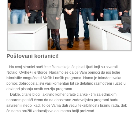
Poštovani korisnici!
Na ovoj stranici naći ćete članke koje će pisati ljudi koji su stvarali
Notaio, Ovrhe+ i eNforce. Nadamo se da će Vam pomoći da još bolje
iskoristite mogućnosti Vaših i naših programa. Nama je također svaka
pomoć dobrodošla: svi vaši komentari bit će detaljno razmotreni i uzeti u
obzir pri pisanju novih verzija programa.
Dakle, čitajte blog i aktivno komentirajte članke - tim zajedničkim
naporom postići ćemo da na obostrano zadovoljstvo programi budu
savršeniji nego ikad. To će Vama dati veću fleksibilnost i brzinu rada, dok
će nama pružiti zadovoljstvo da imamo bolji proizvod.