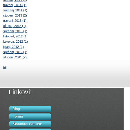
travanj, 2014 (1)
siječanj, 2014 (1)
studeni, 2013 (2)
travanj, 2013 (1)
ožujak, 2013 (1)
siječanj, 2013 (1)
listopad, 2012 (1)
kolovoz, 2012 (1)
lipanj, 2012 (1)
siječanj, 2012 (1)
studeni, 2011 (2)
Idi
Linkovi:
Blog
Forum
Standardi kvalitete