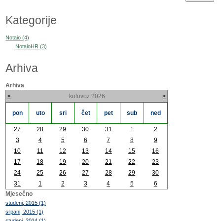
Kategorije
Notaio (4)
NotaioHR (3)
Arhiva
Arhiva
<
kolovoz 2026
>
pon
uto
sri
čet
pet
sub
ned
27
28
29
30
31
1
2
3
4
5
6
7
8
9
10
11
12
13
14
15
16
17
18
19
20
21
22
23
24
25
26
27
28
29
30
31
1
2
3
4
5
6
Mjesečno
studeni, 2015 (1)
srpanj, 2015 (1)
studeni, 2014 (1)