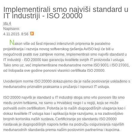
Implementirali smo najviši standard u
IT industriji - ISO 20000
stu
4
Napisano:
4.11.2015. 8:56
N
akon više od šest mjeseci intenzivnih priprema te paralelno
projektiranja i razvoja novog softverskog rješenja AvISO
koji će biti u
mogućnosti pratiti sve zahtjeve norme, implementirali smo najviši standard u
IT industriji - ISO 20000 kao garanciju kvalitete svojih IT proizvoda i usluga.
Tako smo uz, već implementirane međunarodne norme ISO 9001 i ISO 27001,
od listopada ove godine ponosni vlasnici certifikata ISO 20000.
Uvođenjem norme ISO 20000 dokazujemo da je naše poslovanje usklađeno s
međunarodno priznatim praksama u pružanju i isporuci IT usluga.
ISO 20000 najviši je standard u IT industriji stoga smo vrlo ponosni što smo
među prvim tvrtkama, ne samo u Hrvatskoj nego i u regiji, koja se može
pohvaliti ovim certifikatom. Potvrda je to naših dugogodišnjih ulaganja kao i
dokaz kvalitete IT usluga kao i aplikacija koje razvijamo, a na zadovoljstvo
brojnih korisnika naših sustava
.
Certificiranje po standardu ISO 20000
nastavak je dugogodišnjih napora tvrtke na području osiguravanja najviših
međunarodnih standarda prema našim poslovnim partnerima i kupcima.