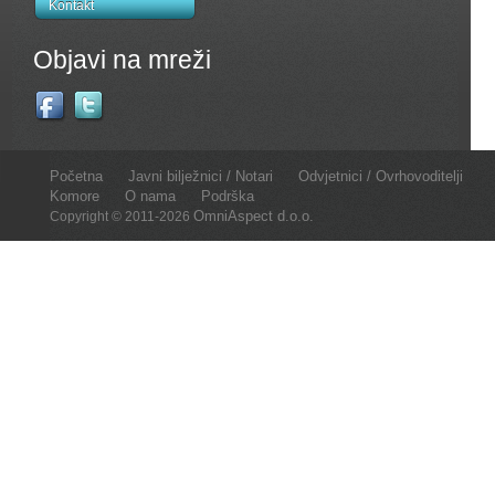
Kontakt
Objavi na mreži
Početna
Javni bilježnici / Notari
Odvjetnici / Ovrhovoditelji
Komore
O nama
Podrška
OmniAspect d.o.o.
Copyright © 2011-2026