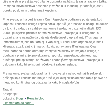
više nije stvar prestiža, već pitanje opstanka na tržištu te rasta i razvoja tvrtke.
Primjena takvih sustava posebice je važna u IT industriji, jer odašilje jasnu
poruku poslovnim partnerima i kupcima.
Prije svega, svrha certificiranja Omni Aspecta je podizanje povjerenja kod
kupaca i korisnika usluga kojima tvrtka isporučuje proizvod ili uslugu te dokaz
da to čini u skladu sa zahtjevima norme i sukladno traženoj kvaliteti. ISO
20000 je svjetski priznata norma za sustave upravljanja IT uslugama, a
dizajnirana je na način da uvjetuje dosljednost u upravljanju IT uslugama i
infrastrukturom, bilo unutarnjoj ili vanjskoj, u korist kako organizacije tako i
klijenata, a za krajnji cilj ima učinkovito upravljanje IT uslugama. Ova
međunarodna norma određuje zahtjeve za sustav upravljanja usluga, a
obuhvaća planiranje, projektiranje, isporuku, uspostavu, primjenu, rad,
praćenje, preispitivanje, održavanje i poboljšavanje sustava upravljanja IT
uslugama kako bi se ispunili očekivani zahtjevi usluge.
Prema tome, svaka nadogradnja ili nova verzija nekog od naših softverskih
rješenja koja koristite morala je proći cijeli ovaj ciklus od planiranja pa sve do
njegovog kontinuiranog održavanja kako bi stigla do Vas.
Tagovi:
Kategorije:
Lokacija:
Blogs
Renatin blog
0 komentara do sada...