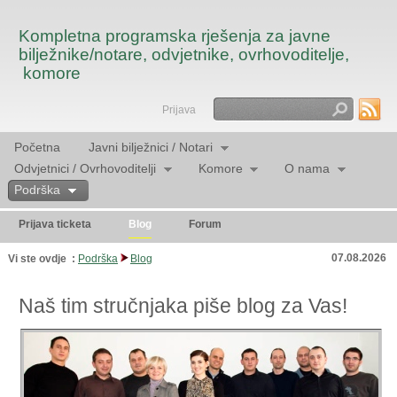
Kompletna programska rješenja za javne
bilježnike/notare, odvjetnike, ovrhovoditelje,
komore
Prijava
Traži
Početna
Javni bilježnici / Notari
Odvjetnici / Ovrhovoditelji
Komore
O nama
Podrška
Prijava ticketa
Blog
Forum
07.08.2026
Vi ste ovdje :
Podrška
Blog
Naš tim stručnjaka piše blog za Vas!