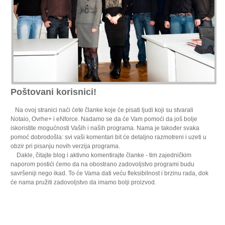
Poštovani korisnici!
Na ovoj stranici naći ćete članke koje će pisati ljudi koji su stvarali
Notaio, Ovrhe+ i eNforce. Nadamo se da će Vam pomoći da još bolje
iskoristite mogućnosti Vaših i naših programa. Nama je također svaka
pomoć dobrodošla: svi vaši komentari bit će detaljno razmotreni i uzeti u
obzir pri pisanju novih verzija programa.
Dakle, čitajte blog i aktivno komentirajte članke - tim zajedničkim
naporom postići ćemo da na obostrano zadovoljstvo programi budu
savršeniji nego ikad. To će Vama dati veću fleksibilnost i brzinu rada, dok
će nama pružiti zadovoljstvo da imamo bolji proizvod.