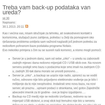
Treba vam back-up podataka van
ureda?
sij
30
Napisano:
30.1.2013. 20:11
Kao i većina vas, nisam stručnjak za tehniku, ali svakodnevni kontakt s
korisnicima, slušajući puno zahtjeva, potreba i u želji da pomognem oko
rješavanja problema uvidjela sam važnost naglasiti još jednom potrebu za
redovitom pohranom baze podataka programa Notaio.
Evo nekoliko primjera s čim su se susreli naši korisnici, a nismo mogli pomoći:
Server je u jednom danu, sam od sebe „crko“ – u uredu su zaboravili
zadnjih mjesec dana redovno mijenjati CD i USB stick-ove. Na novom
serveru podigli smo bazu s podacima koje smo imali na zadnjem CD-
u, zadnjih 30-tak dana moralo se unositi ponovno…
Server je „crko“ , a backup se uopće nije radio, upisnici su se vodili
ručno, odnosno nije bilo prijavljeno elektronsko vođenje pa je bilo i
mišljenje da to nije neophodno. Instalirali smo novu bazu, na novi
server, ali praznu…upisani podaci o strankama, već gotov Zajednički
abecedni imenik za tri godine - sve je trajno izgubljeno….
Backup na CD medij nije se redovito izvršavao, redovno su se
mijenjali USB stickovi, a onaj stick koji trenutno nije bio u serveru