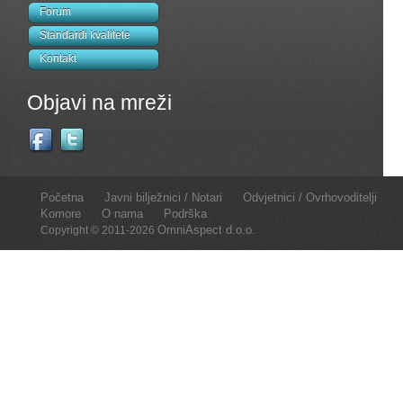
Forum
Standardi kvalitete
Kontakt
Objavi na mreži
Početna
Javni bilježnici / Notari
Odvjetnici / Ovrhovoditelji
Komore
O nama
Podrška
OmniAspect d.o.o.
Copyright © 2011-2026