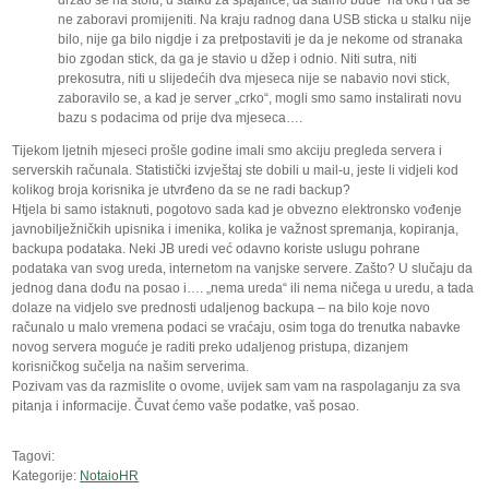
držao se na stolu, u stalku za spajalice, da stalno bude na oku i da se
ne zaboravi promijeniti. Na kraju radnog dana USB sticka u stalku nije
bilo, nije ga bilo nigdje i za pretpostaviti je da je nekome od stranaka
bio zgodan stick, da ga je stavio u džep i odnio. Niti sutra, niti
prekosutra, niti u slijedećih dva mjeseca nije se nabavio novi stick,
zaboravilo se, a kad je server „crko“, mogli smo samo instalirati novu
bazu s podacima od prije dva mjeseca….
Tijekom ljetnih mjeseci prošle godine imali smo akciju pregleda servera i
serverskih računala. Statistički izvještaj ste dobili u mail-u, jeste li vidjeli kod
kolikog broja korisnika je utvrđeno da se ne radi backup?
Htjela bi samo istaknuti, pogotovo sada kad je obvezno elektronsko vođenje
javnobilježničkih upisnika i imenika, kolika je važnost spremanja, kopiranja,
backupa podataka. Neki JB uredi već odavno koriste uslugu pohrane
podataka van svog ureda, internetom na vanjske servere. Zašto? U slučaju da
jednog dana dođu na posao i…. „nema ureda“ ili nema ničega u uredu, a tada
dolaze na vidjelo sve prednosti udaljenog backupa – na bilo koje novo
računalo u malo vremena podaci se vraćaju, osim toga do trenutka nabavke
novog servera moguće je raditi preko udaljenog pristupa, dizanjem
korisničkog sučelja na našim serverima.
Pozivam vas da razmislite o ovome, uvijek sam vam na raspolaganju za sva
pitanja i informacije. Čuvat ćemo vaše podatke, vaš posao.
Tagovi:
Kategorije:
NotaioHR